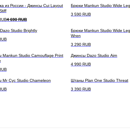
ка из России - Джинсы Cui Layout
Брюки Mankun Studio Wide Leg
tiff
3 590
RUB
RUB
4 690
RUB
Dazo Studio Brightly
Брюки Mankun Studio Wide Leg 
Wren
RUB
3 290
RUB
 Mankun Studio Camouflage Print
Джинсы Dazo Studio Aim
e
4 990
RUB
RUB
 Mr Cyc Studio Chameleon
Штаны Plan One Studio Threat
RUB
3 390
RUB