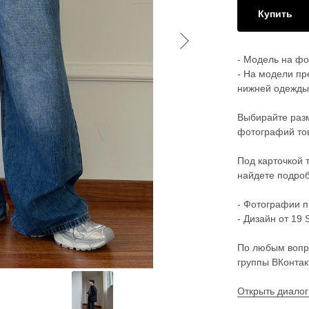
Купить
- Модель на фот
- На модели пр
нижней одежды
Выбирайте разм
фотографий тов
Под карточкой 
найдете подроб
- Фотографии п
- Дизайн от 19 S
По любым вопр
группы ВКонтак
Открыть диалог