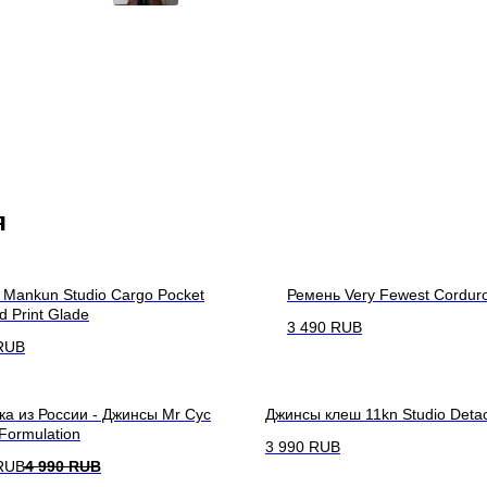
я
Mankun Studio Cargo Pocket
Ремень Very Fewest Corduro
d Print Glade
3 490
RUB
RUB
ка из России - Джинсы Mr Cyc
Джинсы клеш 11kn Studio Deta
 Formulation
3 990
RUB
RUB
4 990
RUB