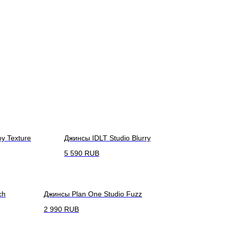
y Texture
Джинсы IDLT Studio Blurry
5 590
RUB
ch
Джинсы Plan One Studio Fuzz
2 990
RUB