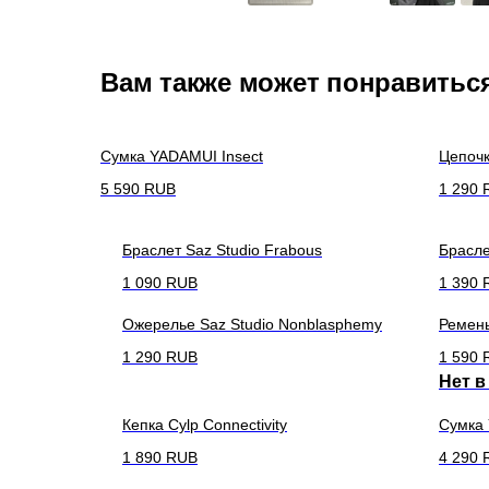
Вам также может понравитьс
Сумка YADAMUI Insect
Цепочк
5 590
RUB
1 290
Браслет Saz Studio Frabous
Брасле
1 090
RUB
1 390
Ожерелье Saz Studio Nonblasphemy
Ремень
1 290
RUB
1 590
Нет в
Кепка Cylp Connectivity
Сумка 
1 890
RUB
4 290