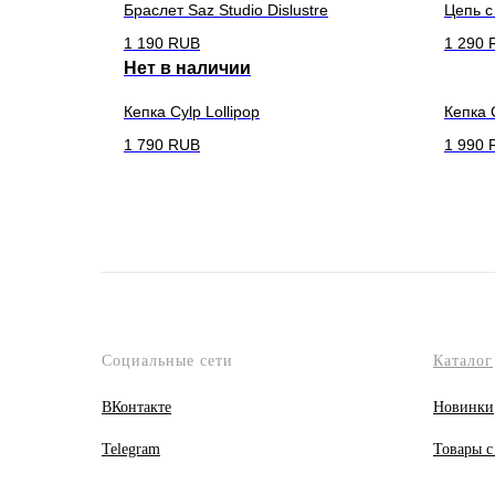
Браслет Saz Studio Dislustre
Цепь с
1 190
RUB
1 290
Нет в наличии
Кепка Cylp Lollipop
Кепка 
1 790
RUB
1 990
Социальные сети
Каталог
ВКонтакте
Новинки
Telegram
Товары с