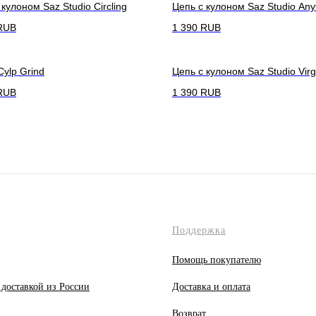
 кулоном Saz Studio Circling
Цепь с кулоном Saz Studio Any
RUB
1 390
RUB
Cylp Grind
Цепь с кулоном Saz Studio Virg
RUB
1 390
RUB
Поддержка
Помощь покупателю
 доставкой из России
Доставка и оплата
Возврат