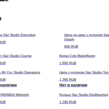
я
а Saz Studio Executive
Цепь на шею с кулоном Saz
Gaudy
RUB
890
RUB
т Saz Studio Course
Кепка Cylp Magnificent
RUB
1 890
RUB
 Mr Cyc Studio Damaging
Цепь с кулоном Saz Studio Top
RUB
1 390
RUB
 наличии
Нет в наличии
YADAMUI Midnight
Кольцо Saz Studio Kindhearted
RUB
1 290
RUB