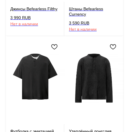
Джинсы Befearless Filthy
Штаны Befearless
Currency
3 990
RUB
3 590
RUB
Нет в наличии
Нет в наличии
Футболка с эмитацией
Утеплённый лонгслив