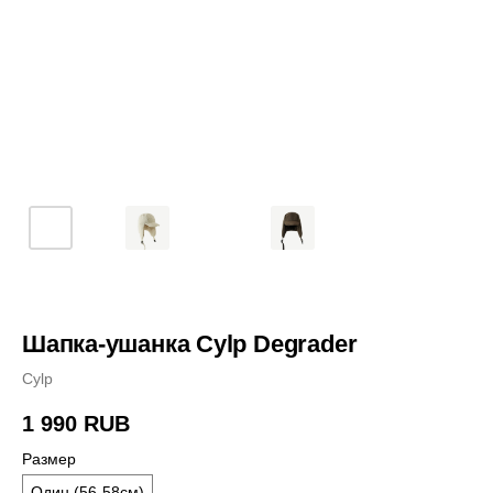
Шапка-ушанка Cylp Degrader
Cylp
1 990
RUB
Размер
Один (56-58см)