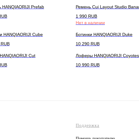
 HANQIAORIJI Prefab
Ремень Cui Layout Studio Bana
RUB
1 990
RUB
Нет в наличии
и HANQIAORIJI Cube
Ботинки HANQIAORIJI Duke
RUB
10 290
RUB
HANQIAORIJI Cut
Лоферы HANQIAORIJI Coyotes
RUB
10 990
RUB
Поддержка
Помощь покупателю