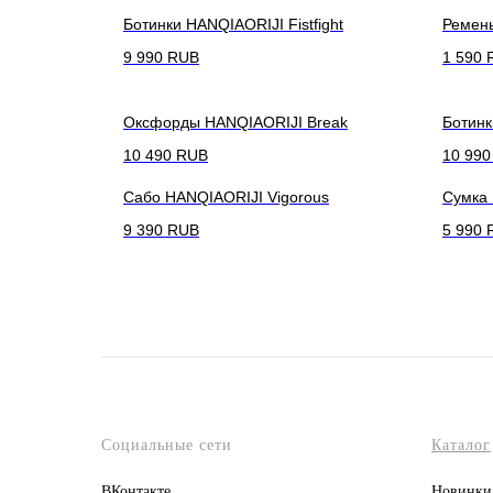
Ботинки HANQIAORIJI Fistfight
Ремень
9 990
RUB
1 590
Оксфорды HANQIAORIJI Break
Ботинк
10 490
RUB
10 990
Сабо HANQIAORIJI Vigorous
Сумка 
9 390
RUB
5 990
Социальные сети
Каталог
ВКонтакте
Новинки