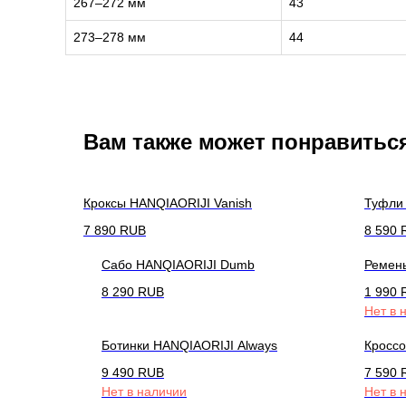
267–272 мм
43
273–278 мм
44
Вам также может понравитьс
Кроксы HANQIAORIJI Vanish
Туфли 
7 890
RUB
8 590
Сабо HANQIAORIJI Dumb
Ремень
8 290
RUB
1 990
Нет в 
Ботинки HANQIAORIJI Always
Кроссо
9 490
RUB
7 590
Нет в наличии
Нет в 