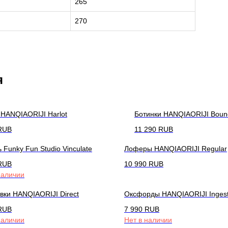
265
270
я
HANQIAORIJI Harlot
Ботинки HANQIAORIJI Boun
RUB
11 290
RUB
 Funky Fun Studio Vinculate
Лоферы HANQIAORIJI Regular
RUB
10 990
RUB
наличии
вки HANQIAORIJI Direct
Оксфорды HANQIAORIJI Inges
RUB
7 990
RUB
наличии
Нет в наличии