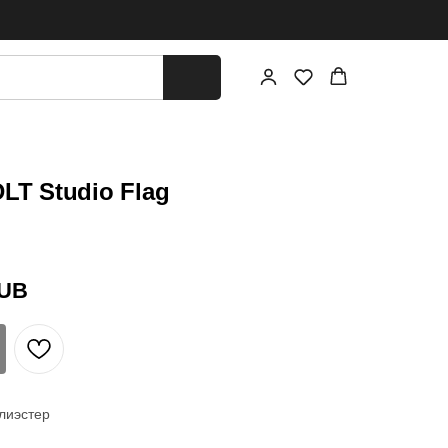
DLT Studio Flag
UB
лиэстер