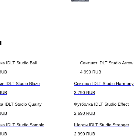
я
ка IDLT Studio Ball
Свитшот IDLT Studio Arrow
RUB
4 990
RUB
ив IDLT Studio Blaze
Свитшот IDLT Studio Harmony
RUB
3 790
RUB
а IDLT Studio Quality
Футболка IDLT Studio Effect
RUB
2 690
RUB
ка IDLT Studio Sample
Шорты IDLT Studio Stranger
RUB
2 990
RUB