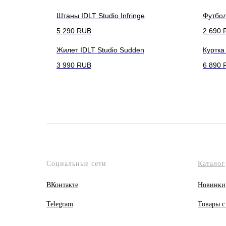
Штаны IDLT Studio Infringe
Футбол
5 290
RUB
2 690
Жилет IDLT Studio Sudden
Куртка
3 990
RUB
6 890
Социальные сети
Каталог
ВКонтакте
Новинки
Telegram
Товары с