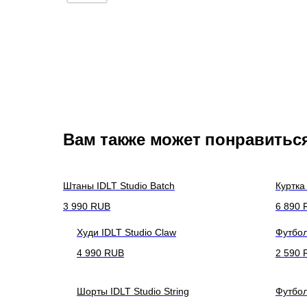
Вам также может понравитьс
Штаны IDLT Studio Batch
Куртка
3 990
RUB
6 890
Худи IDLT Studio Claw
Футбол
4 990
RUB
2 590
Шорты IDLT Studio String
Футбол