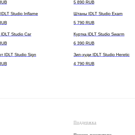
RUB
5 890
RUB
 IDLT Studio Inflame
Штаны IDLT Studio Exam
RUB
5 790
RUB
IDLT Studio Car
Куртка IDLT Studio Swarm
RUB
6 390
RUB
т IDLT Studio Sign
Зип-худи IDLT Studio Heretic
RUB
4 790
RUB
Поддержка