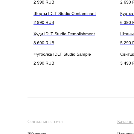
2 990
RUB
2 690
Шорты IDLT Studio Contaminant
Куртка
2 990
RUB
6 390
Худи IDLT Studio Demolishment
Штаны 
8 690
RUB
5 290
Футболка IDLT Studio Sample
Свитшо
2 990
RUB
3 490
Социальные сети
Каталог