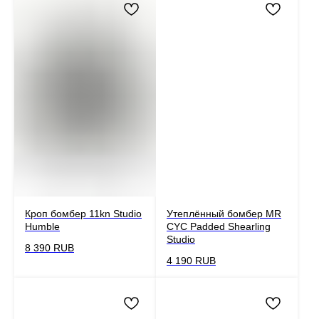
Кроп бомбер 11kn Studio
Утеплённый бомбер MR
Humble
CYC Padded Shearling
Studio
8 390
RUB
4 190
RUB