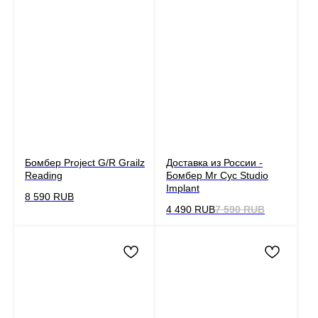
Бомбер Project G/R Grailz
Доставка из России -
Reading
Бомбер Mr Cyc Studio
Implant
8 590
RUB
4 490
RUB
7 590
RUB