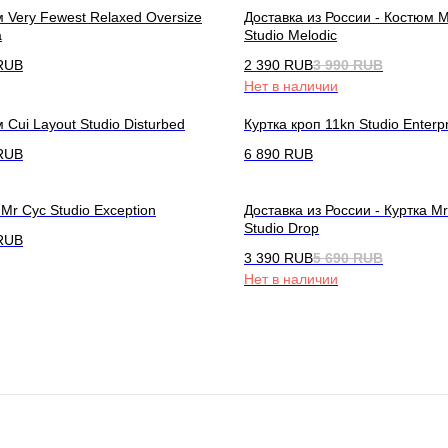
 Very Fewest Relaxed Oversize
Доставка из России - Костюм M
a
Studio Melodic
RUB
2 390
RUB
3 990
RUB
Нет в наличии
 Cui Layout Studio Disturbed
Куртка кроп 11kn Studio Enterp
RUB
6 890
RUB
 Mr Cyc Studio Exception
Доставка из России - Куртка M
Studio Drop
RUB
3 390
RUB
5 690
RUB
Нет в наличии