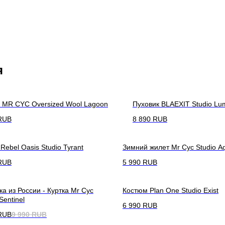
я
 MR CYC Oversized Wool Lagoon
Пуховик BLAEXIT Studio Lu
RUB
8 890
RUB
 Rebel Oasis Studio Tyrant
Зимний жилет Mr Cyc Studio A
RUB
5 990
RUB
ка из России - Куртка Mr Cyc
Костюм Plan One Studio Exist
Sentinel
6 990
RUB
RUB
9 990
RUB