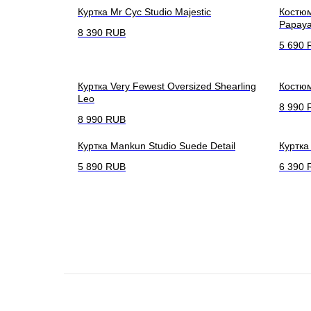
Куртка Mr Cyc Studio Majestic
Костюм
Papay
8 390
RUB
5 690
Куртка Very Fewest Oversized Shearling
Костюм
Leo
8 990
8 990
RUB
Куртка Mankun Studio Suede Detail
Куртка
5 890
RUB
6 390