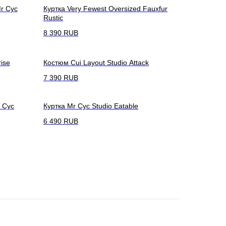
r Cyc
Куртка Very Fewest Oversized Fauxfur
Rustic
8 390
RUB
rise
Костюм Cui Layout Studio Attack
7 390
RUB
r Cyc
Куртка Mr Cyc Studio Eatable
6 490
RUB