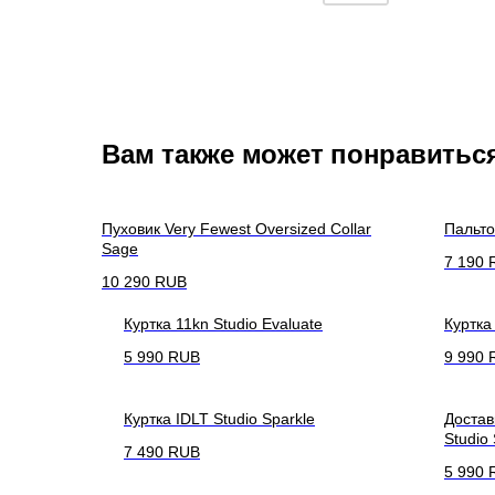
Вам также может понравитьс
Пуховик Very Fewest Oversized Collar
Пальто
Sage
7 190
10 290
RUB
Куртка 11kn Studio Evaluate
Куртка
5 990
RUB
9 990
Куртка IDLT Studio Sparkle
Достав
Studio 
7 490
RUB
5 990