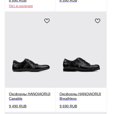
8 890
RUB
8 590
RUB
Нет в наличии
Оксфорды HANQIAORIJI
Оксфорды HANQIAORIJI
Capable
Breathless
9 490
RUB
9 690
RUB