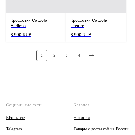
Кроссовки CatSofa
Кроссовки CatSofa
Endless
Unsure
6 990
RUB
6 990
RUB
1
2
3
4
Социальные сети
Каталог
ВКонтакте
Новинки
Telegram
Товары с доставкой из России