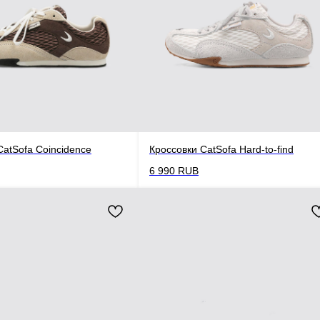
CatSofa Coincidence
Кроссовки CatSofa Hard-to-find
6 990
RUB