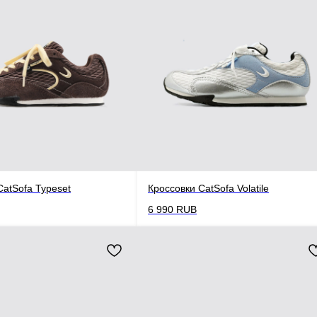
CatSofa Typeset
Кроссовки CatSofa Volatile
6 990
RUB