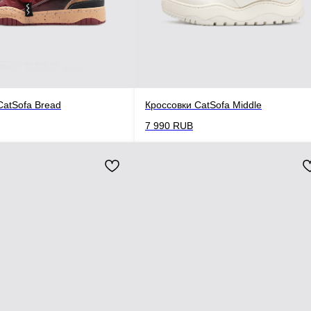
CatSofa Bread
Кроссовки CatSofa Middle
7 990
RUB