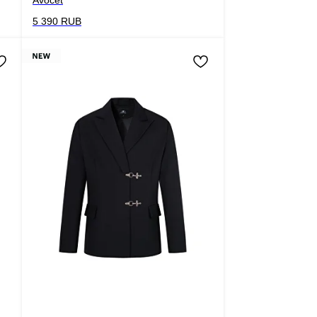
5 390
RUB