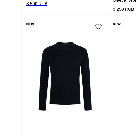
3 590
RUB
3 290
RUB