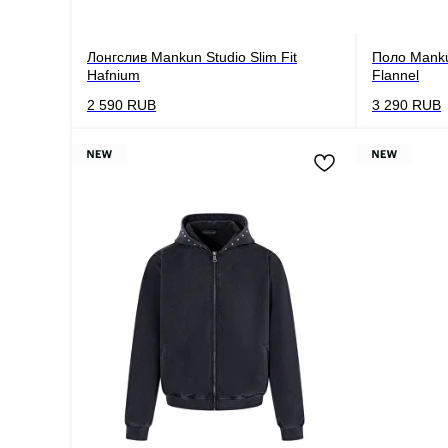
Лонгслив Mankun Studio Slim Fit
Поло Mankun
Hafnium
Flannel
2 590
RUB
3 290
RUB