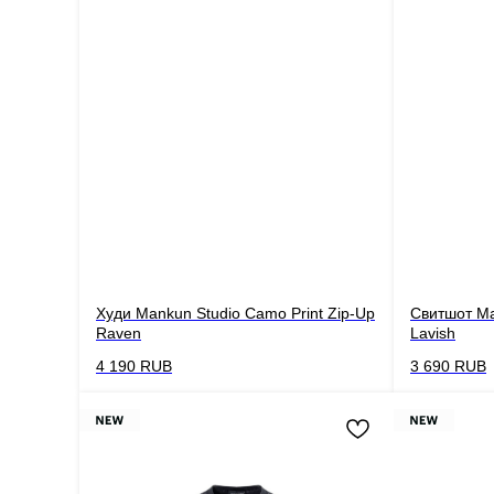
Худи Mankun Studio Camo Print Zip-Up
Свитшот Ma
Raven
Lavish
4 190
RUB
3 690
RUB