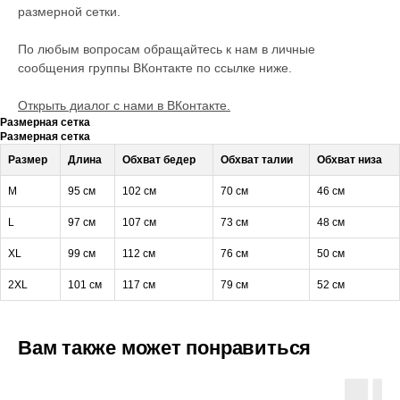
размерной сетки.
По любым вопросам обращайтесь к нам в личные
сообщения группы ВКонтакте по ссылке ниже.
Открыть диалог с нами в ВКонтакте.
Размерная сетка
Размерная сетка
Размер
Длина
Обхват бедер
Обхват талии
Обхват низа
M
95 см
102 см
70 см
46 см
L
97 см
107 см
73 см
48 см
XL
99 см
112 см
76 см
50 см
2XL
101 см
117 см
79 см
52 см
Вам также может понравиться