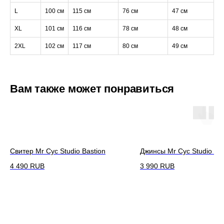
L
100 см
115 см
76 см
47 см
XL
101 см
116 см
78 см
48 см
2XL
102 см
117 см
80 см
49 см
Вам также может понравиться
Свитер Mr Cyc Studio Bastion
Джинсы Mr Cyc Studio Fil
4 490
RUB
3 990
RUB