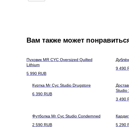
Вам также может понравитьс
Пуховик MR CYC Oversized Quilted
Дублён
Lithium
9 490
5 990
RUB
Куртка Mr Cyc Studio Drugstore
Достав
Studio
6 390
RUB
3 490
Футболка Mr Cyc Studio Condemned
Кардиг
2 590
RUB
5 290