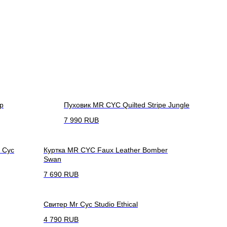
p
Пуховик MR CYC Quilted Stripe Jungle
7 990
RUB
r Cyc
Куртка MR CYC Faux Leather Bomber
Swan
7 690
RUB
Свитер Mr Cyc Studio Ethical
4 790
RUB