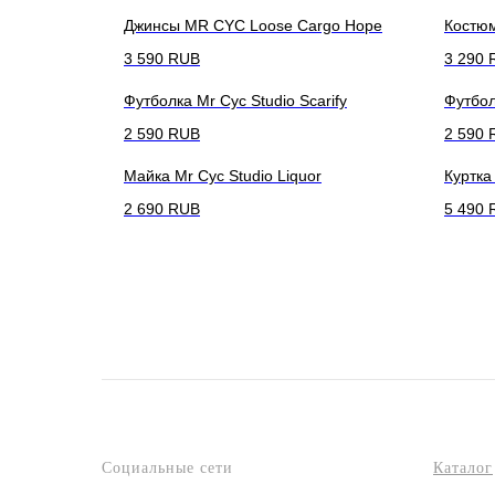
Джинсы MR CYC Loose Cargo Hope
Костюм
3 590
RUB
3 290
Футболка Mr Cyc Studio Scarify
Футбол
2 590
RUB
2 590
Майка Mr Cyc Studio Liquor
Куртка
2 690
RUB
5 490
Социальные сети
Каталог