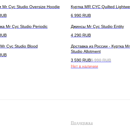
 Mr Cyc Studio Oversize Hoodie
Куртка MR CYC Quilted Lightwei
RUB
6 990
RUB
ка Mr Cyc Studio Periodic
Джинсы Mr Cyc Studio Entity
RUB
4 290
RUB
 Mr Cyc Studio Blood
Доставка из России - Куртка M
Studio Allotment
RUB
3 590
RUB
5 990
RUB
Нет в наличии
Поддержка