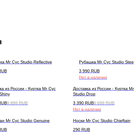
я
ка Mr Cyc Studio Reflective
Рубашка Mr Cyc Studio Stee
RUB
3 990
RUB
Нет в наличии
ка из России - Куртка Mr Cyc
Доставка из России - Куртка M
 Shiny
Studio Drop
RUB
5 890
RUB
3 390
RUB
5 690
RUB
Нет в наличии
ан Mr Cyc Studio Genuine
Носки Mr Cyc Studio Chieftain
RUB
290
RUB