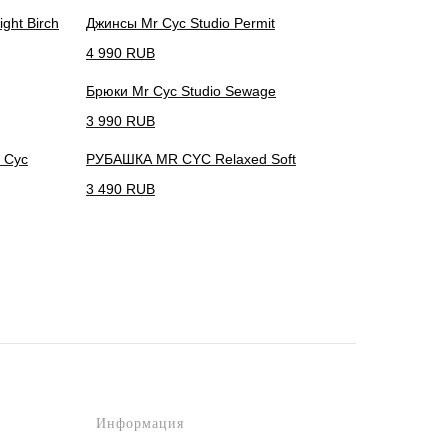
ght Birch
Джинсы Mr Cyc Studio Permit
4 990
RUB
Брюки Mr Cyc Studio Sewage
3 990
RUB
r Cyc
РУБАШКА MR CYC Relaxed Soft
3 490
RUB
Информация