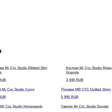
я
ка Mr Cyc Studio Ribbed Slim
Костюм Mr Cyc Studio Rela
s
Granola
RUB
3 490
RUB
 Mr Cyc Studio Curvy
Пуховик MR CYC Quilted Shiny
RUB
5 990
RUB
 Mr Cyc Studio Homewards
Свитер Mr Cyc Studio Donate