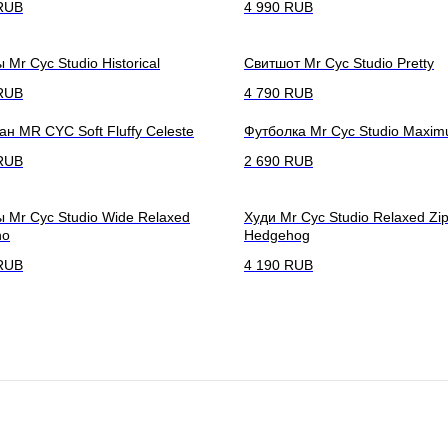
RUB
4 990
RUB
 Mr Cyc Studio Historical
Свитшот Mr Cyc Studio Pretty
RUB
4 790
RUB
ан MR CYC Soft Fluffy Celeste
Футболка Mr Cyc Studio Maxi
RUB
2 690
RUB
 Mr Cyc Studio Wide Relaxed
Худи Mr Cyc Studio Relaxed Zi
no
Hedgehog
RUB
4 190
RUB