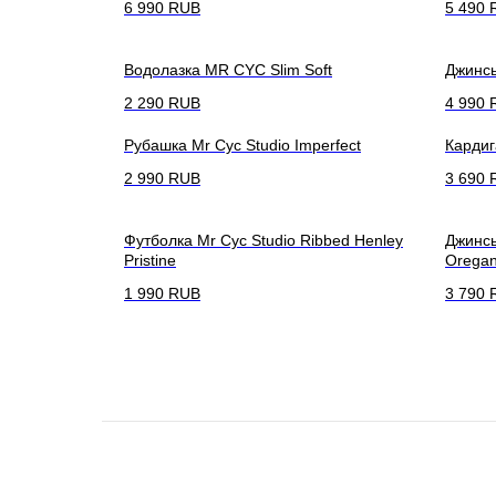
6 990
RUB
5 490
Водолазка MR CYC Slim Soft
Джинсы
2 290
RUB
4 990
Рубашка Mr Cyc Studio Imperfect
Кардиг
2 990
RUB
3 690
Футболка Mr Cyc Studio Ribbed Henley
Джинсы
Pristine
Orega
1 990
RUB
3 790