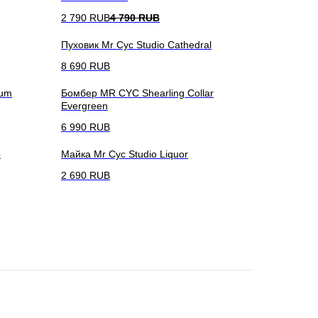
2 790
RUB
4 790
RUB
Пуховик Mr Cyc Studio Cathedral
8 690
RUB
mum
Бомбер MR CYC Shearling Collar
Evergreen
6 990
RUB
p
Майка Mr Cyc Studio Liquor
2 690
RUB