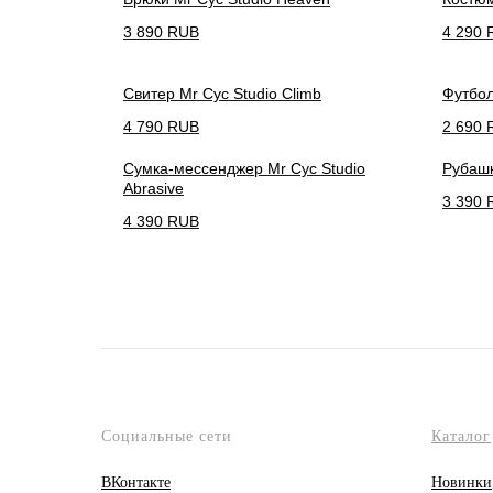
3 890
RUB
4 290
Свитер Mr Cyc Studio Climb
Футбол
4 790
RUB
2 690
Сумка-мессенджер Mr Cyc Studio
Рубашк
Abrasive
3 390
4 390
RUB
Социальные сети
Каталог
ВКонтакте
Новинки