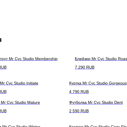
я
тоут Mr Cyc Studio Membership
Блейзер Mr Cyc Studio Roas
RUB
7 290
RUB
r Cyc Studio Initiate
Куртка Mr Cyc Studio Gorgeous
RUB
4 790
RUB
Mr Cyc Studio Mature
Футболка Mr Cyc Studio Dent
RUB
2 590
RUB
 Mr Cyc Studio Winter
Костюм Mr Cyc Studio Cozy Fl