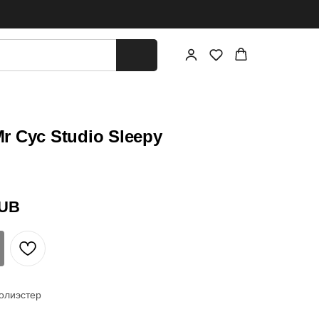
 Cyc Studio Sleepy
UB
олиэстер