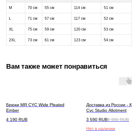
M
70 см
55 см
114 см
51 см
L
71 см
57 см
117 см
52 см
XL
75 см
59 см
120 см
53 см
2XL
73 см
61 см
123 см
54 см
Вам также может понравиться
Брюки MR CYC Wide Pleated
Доставка из России - Кур
Ember
Cyc Studio Allotment
4 190
RUB
3 590
RUB
5 990
RUB
Нет в наличии