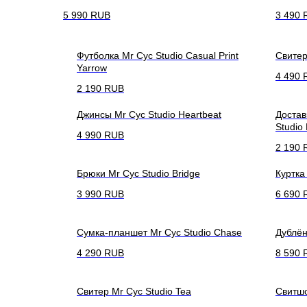
5 990
RUB
3 490
Футболка Mr Cyc Studio Casual Print
Свитер
Yarrow
4 490
2 190
RUB
Джинсы Mr Cyc Studio Heartbeat
Достав
Studio
4 990
RUB
2 190
Брюки Mr Cyc Studio Bridge
Куртка
3 990
RUB
6 690
Сумка-планшет Mr Cyc Studio Chase
Дублён
4 290
RUB
8 590
Свитер Mr Cyc Studio Tea
Свитшо