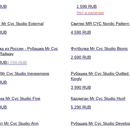
RUB
1 590
RUB
Нет в наличии
 Mr Cyc Studio External
Свитер MR CYC Nordic Pattern 
RUB
4 590
RUB
ка из России - Рубашка Mr Cyc
Футболка Mr Cyc Studio Bionic
 Railway
2 690
RUB
RUB
3 790
RUB
 Mr Cyc Studio Inexpensive
Рубашка Mr Cyc Studio Quilted
Kingly
RUB
3 990
RUB
ка Mr Cyc Studio Five
Кардиган Mr Cyc Studio Hoof
RUB
5 290
RUB
т Mr Cyc Studio Arm
Рубашка Mr Cyc Studio Develo