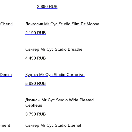
2 890
RUB
Chervil
Лонгслив Mr Cyc Studio Slim Fit Moose
2 190
RUB
Свитер Mr Cyc Studio Breathe
4 490
RUB
 Denim
Куртка Mr Cyc Studio Corrosive
5 990
RUB
Джинсы Mr Cyc Studio Wide Pleated
Cepheus
3 790
RUB
pment
Свитер Mr Cyc Studio Eternal