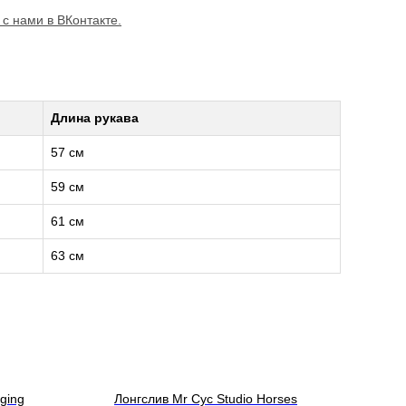
 с нами в ВКонтакте.
Длина рукава
57 см
59 см
61 см
63 см
ging
Лонгслив Mr Cyc Studio Horses