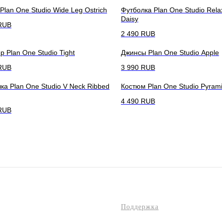
Plan One Studio Wide Leg Ostrich
Футболка Plan One Studio Rela
Daisy
RUB
2 490
RUB
р Plan One Studio Tight
Джинсы Plan One Studio Apple
RUB
3 990
RUB
ка Plan One Studio V Neck Ribbed
Костюм Plan One Studio Pyram
4 490
RUB
RUB
Поддержка