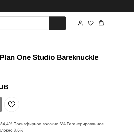
lan One Studio Bareknuckle
UB
к 84,4% Полиэфирное волокно 6% Регенерированное
олокно 9,6%