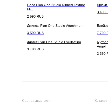
Поло Plan One Studio Ribbed Texture
Брюки 
Flint
3 490
2 590
RUB
Джинсы Plan One Studio Attachment
Блейзе
3 590
RUB
7 790
Жилет Plan One Studio Everlasting
Футбол
Angel
3 490
RUB
2 390
Социальные сети
Каталог