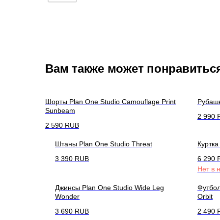
Вам также может понравитьс
Шорты Plan One Studio Camouflage Print
Рубашк
Sunbeam
2 990
2 590
RUB
Штаны Plan One Studio Threat
Куртка
3 390
RUB
6 290
Нет в 
Джинсы Plan One Studio Wide Leg
Футбол
Wonder
Orbit
3 690
RUB
2 490