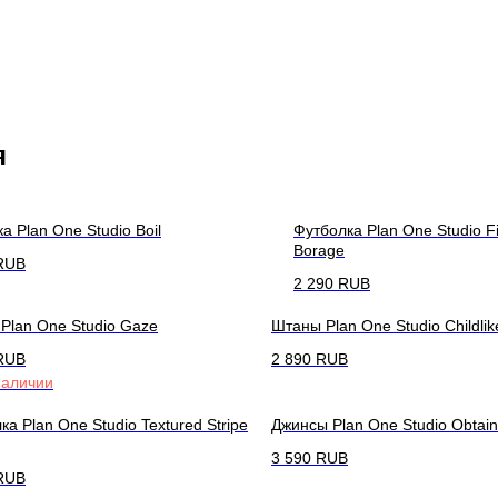
я
а Plan One Studio Boil
Футболка Plan One Studio Fi
Borage
RUB
2 290
RUB
 Plan One Studio Gaze
Штаны Plan One Studio Childlik
RUB
2 890
RUB
наличии
ка Plan One Studio Textured Stripe
Джинсы Plan One Studio Obtain
3 590
RUB
RUB