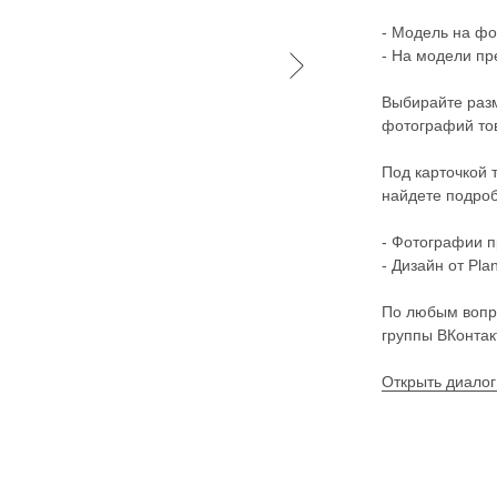
- Модель на фот
- На модели пр
Выбирайте разм
фотографий тов
Под карточкой 
найдете подроб
- Фотографии п
- Дизайн от Pla
По любым вопр
группы ВКонтак
Открыть диалог