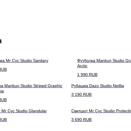
я
ка Mr Cyc Studio Sanitary
Футболка Mankun Studio Gra
Arctic
RUB
1 990
RUB
а Mankun Studio Striped Graphic
Рубашка Dazo Studio Neillia
ia
3 190
RUB
RUB
 Mr Cyc Studio Glandular
Свитшот Mr Cyc Studio Protecti
RUB
3 690
RUB