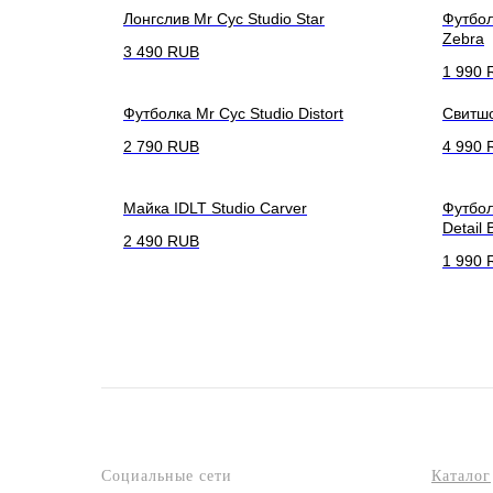
Лонгслив Mr Cyc Studio Star
Футбол
Zebra
3 490
RUB
1 990
Футболка Mr Cyc Studio Distort
Свитшо
2 790
RUB
4 990
Майка IDLT Studio Carver
Футбол
Detail
2 490
RUB
1 990
Социальные сети
Каталог