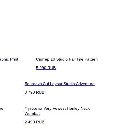
phic Print
Свитер 19 Studio Fair Isle Pattern
5 990
RUB
Лонгслив Cui Layout Studio Adventure
3 790
RUB
ve
Футболка Very Fewest Henley Neck
Wombat
2 490
RUB