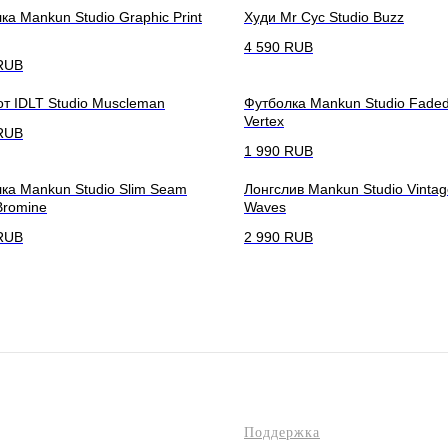
ка Mankun Studio Graphic Print
Худи Mr Cyc Studio Buzz
4 590
RUB
RUB
т IDLT Studio Muscleman
Футболка Mankun Studio Faded 
Vertex
RUB
1 990
RUB
ка Mankun Studio Slim Seam
Лонгслив Mankun Studio Vintage
 Bromine
Waves
RUB
2 990
RUB
Поддержка