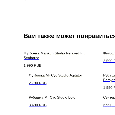
Вам также может понравитьс
Футболка Mankun Studio Relaxed Fit
Футбол
Seahorse
2 590
1 990
RUB
Футболка Mr Cyc Studio Agitator
Рубашк
Forsyth
2 790
RUB
1 990
Рубашка Mr Cyc Studio Bold
Свитер
3 490
RUB
3 990