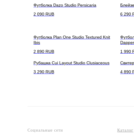
Футболка Dazo Studio Persicaria
Блейзе
2 090
RUB
6 290
Футболка Plan One Studio Textured Knit
Футбол
Ibis
Dappe
2 890
RUB
1 990
Рубашка Cui Layout Studio Clusiaceous
Свитер
3 290
RUB
4 890
Социальные сети
Каталог