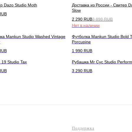
р Dazo Studio Moth
Доставка из России - Свитер D
Slow
RUB
2 290
RUB
3 890
RUB
Нет в наличии
ка Mankun Studio Washed Vintage
Футболка Mankun Studio Bold T
r
Porcupine
RUB
1 990
RUB
 19 Studio Tax
Рубашка Mr Cyc Studio Perfor
RUB
3 290
RUB
Поддержка