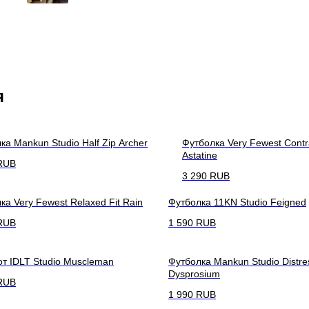
я
ка Mankun Studio Half Zip Archer
Футболка Very Fewest Contr
Astatine
RUB
3 290
RUB
ка Very Fewest Relaxed Fit Rain
Футболка 11KN Studio Feigned
RUB
1 590
RUB
т IDLT Studio Muscleman
Футболка Mankun Studio Distres
Dysprosium
RUB
1 990
RUB