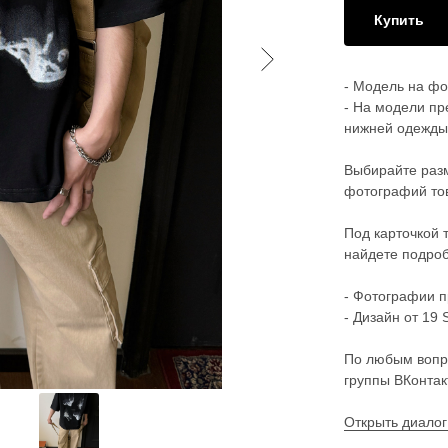
Купить
- Модель на фот
- На модели пр
нижней одежды
Выбирайте разм
фотографий тов
Под карточкой 
найдете подроб
- Фотографии п
- Дизайн от 19 S
По любым вопр
группы ВКонтак
Открыть диалог