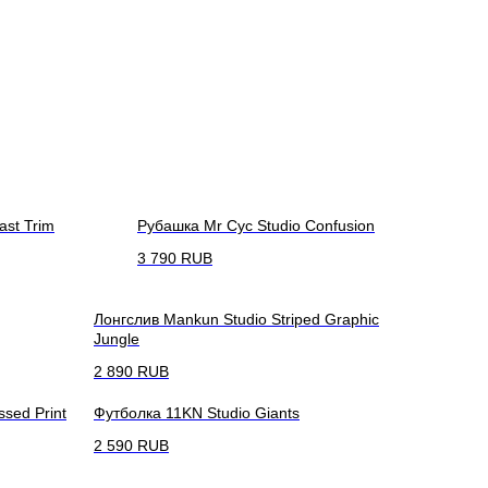
ast Trim
Рубашка Mr Cyc Studio Confusion
3 790
RUB
Лонгслив Mankun Studio Striped Graphic
Jungle
2 890
RUB
sed Print
Футболка 11KN Studio Giants
2 590
RUB