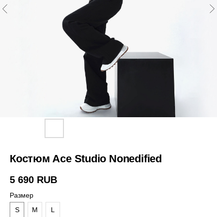
Костюм Ace Studio Nonedified
5 690
RUB
Размер
S
M
L