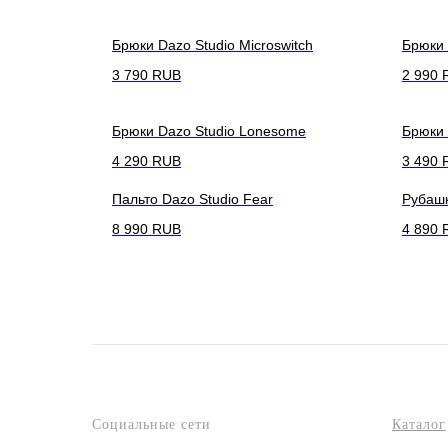
Брюки Dazo Studio Microswitch
Брюки 
3 790
RUB
2 990
Брюки Dazo Studio Lonesome
Брюки 
4 290
RUB
3 490
Пальто Dazo Studio Fear
Рубашк
8 990
RUB
4 890
Социальные сети
Каталог