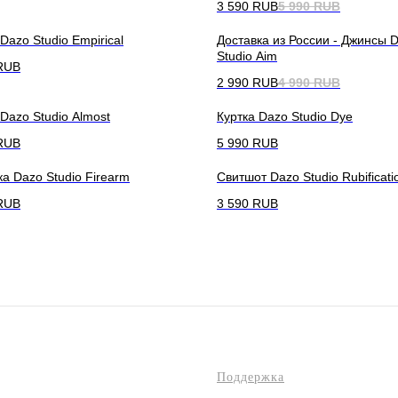
3 590
RUB
5 990
RUB
Dazo Studio Empirical
Доставка из России - Джинсы 
Studio Aim
RUB
2 990
RUB
4 990
RUB
Dazo Studio Almost
Куртка Dazo Studio Dye
RUB
5 990
RUB
а Dazo Studio Firearm
Свитшот Dazo Studio Rubificati
RUB
3 590
RUB
Поддержка