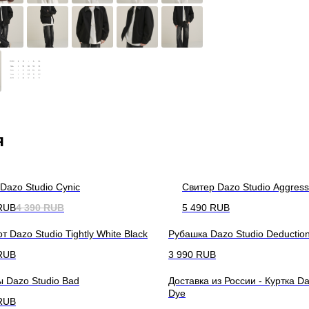
я
Dazo Studio Cynic
Свитер Dazo Studio Aggress
RUB
4 390
RUB
5 490
RUB
т Dazo Studio Tightly White Black
Рубашка Dazo Studio Deductio
RUB
3 990
RUB
 Dazo Studio Bad
Доставка из России - Куртка Da
Dye
RUB