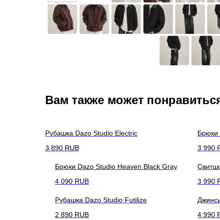
Вам также может понравитьс
Рубашка Dazo Studio Electric
Брюки 
3 890
RUB
3 990
Брюки Dazo Studio Heaven Black Gray
Свитшо
4 090
RUB
3 990
Рубашка Dazo Studio Futilize
Джинсы
2 890
RUB
4 990