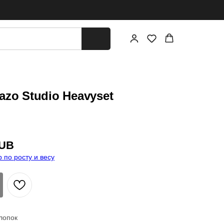
azo Studio Heavyset
UB
 по росту и весу
лопок