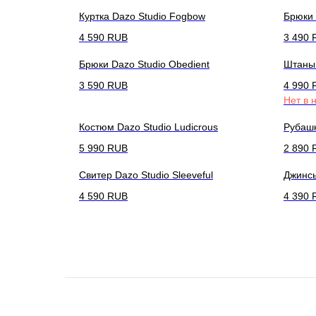
Куртка Dazo Studio Fogbow
Брюки 
4 590
RUB
3 490
Брюки Dazo Studio Obedient
Штаны 
3 590
RUB
4 990
Нет в 
Костюм Dazo Studio Ludicrous
Рубашк
5 990
RUB
2 890
Свитер Dazo Studio Sleeveful
Джинсы
4 590
RUB
4 390