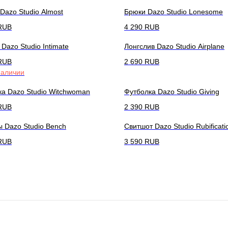
Dazo Studio Almost
Брюки Dazo Studio Lonesome
RUB
4 290
RUB
Dazo Studio Intimate
Лонгслив Dazo Studio Airplane
RUB
2 690
RUB
наличии
а Dazo Studio Witchwoman
Футболка Dazo Studio Giving
RUB
2 390
RUB
 Dazo Studio Bench
Свитшот Dazo Studio Rubificati
RUB
3 590
RUB