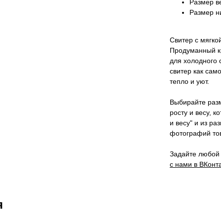
Размер в
Размер н
Свитер с мягкой
Продуманный к
для холодного 
свитер как сам
тепло и уют.
Выбирайте разм
росту и весу, к
и весу" и из ра
фотографий тов
Задайте любой 
с нами в ВКонта
я